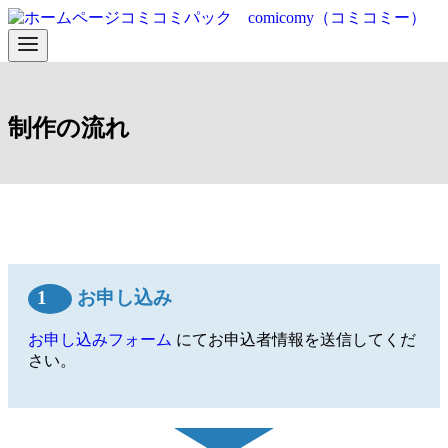
コ
ン
テ
ン
ツ
へ
制作の流れ
移
動
1
お申し込み
お申し込みフォーム
にてお申込者情報を送信してくだ
さい。